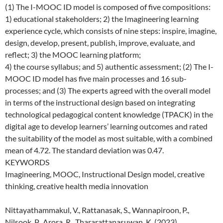
(1) The I-MOOC ID model is composed of five compositions:
1) educational stakeholders; 2) the Imagineering learning
experience cycle, which consists of nine steps: inspire, imagine,
design, develop, present, publish, improve, evaluate, and
reflect; 3) the MOOC learning platform;
4) the course syllabus; and 5) authentic assessment; (2) The I-
MOOC ID model has five main processes and 16 sub-
processes; and (3) The experts agreed with the overall model
in terms of the instructional design based on integrating
technological pedagogical content knowledge (TPACK) in the
digital age to develop learners’ learning outcomes and rated
the suitability of the model as most suitable, with a combined
mean of 4.72. The standard deviation was 0.47.
KEYWORDS
Imagineering, MOOC, Instructional Design model, creative
thinking, creative health media innovation
Nittayathammakul, V., Rattanasak, S., Wannapiroon, P.,
Nilsook, P., Arora, R., Thararattanasuwan, K. (2023).