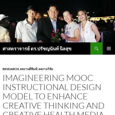
ค้นหา
ศาสตราจารย์ ดร.ปรัชญนันท์ นิลสุข
ข้าม
เมนูหลัก
ไป
ยัง
เนื้อหา
RESEARCH
,
ผลงานตีพิมพ์
,
ผลงานวิจัย
IMAGINEERING MOOC
INSTRUCTIONAL DESIGN
MODEL TO ENHANCE
CREATIVE THINKING AND
CREATIVE HEALTH MEDIA