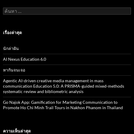
ค้
น
ห
า
สำ
เรื่องล่าสุด
ห
รั
บ
นักล่าฝัน
:
AI Nexus Education 6.0
หากันจนเจอ
Agentic AI-driven creative media management in mass
communication Education 5.0: A PRISMA-guided mixed-methods
systematic review and bibliometric analysis
Go Najok App: Gamification for Marketing Communication to
Promote Ho Chi Minh Trail Tours in Nakhon Phanom in Thailand
ความเห็นล่าสุด