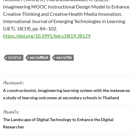
Imagineering MOOC Instructional Design Model to Enhance
Creative Thinking and Creative Health Media Innovation.
International Journal of Emerging Technologies in Learning
(iJET), 18(19), pp. 84–102.
https://doi.org/10.3991/ijet.v18i19.38129
SCOPUS
ผลงานตีพิมพ์
ผลงานวิจัย
เรื่องก่อนหน้า
เมนู
A constructionist, imagineering learning system with the metaverse:
a study of learning outcomes at secondary schools in Thailand
นำทาง
เรื่อง
เรื่องต่อไป
The Landscape of Digital Technology to Enhance the Digital
Researcher