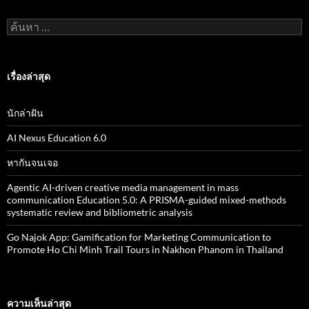
ค้
น
ห
า
สำ
เรื่องล่าสุด
ห
รั
บ
นักล่าฝัน
:
AI Nexus Education 6.0
หากันจนเจอ
Agentic AI-driven creative media management in mass
communication Education 5.0: A PRISMA-guided mixed-methods
systematic review and bibliometric analysis
Go Najok App: Gamification for Marketing Communication to
Promote Ho Chi Minh Trail Tours in Nakhon Phanom in Thailand
ความเห็นล่าสุด