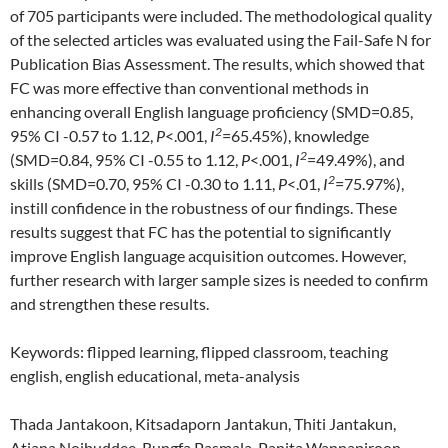
of 705 participants were included. The methodological quality
of the selected articles was evaluated using the Fail-Safe N for
Publication Bias Assessment. The results, which showed that
FC was more effective than conventional methods in
enhancing overall English language proficiency (SMD=0.85,
2
95% CI -0.57 to 1.12,
P
<.001,
I
=65.45%), knowledge
2
(SMD=0.84, 95% CI -0.55 to 1.12,
P
<.001,
I
=49.49%), and
2
skills (SMD=0.70, 95% CI -0.30 to 1.11,
P
<.01,
I
=75.97%),
instill confidence in the robustness of our findings. These
results suggest that FC has the potential to significantly
improve English language acquisition outcomes. However,
further research with larger sample sizes is needed to confirm
and strengthen these results.
Keywords: flipped learning, flipped classroom, teaching
english, english educational, meta-analysis
Thada Jantakoon, Kitsadaporn Jantakun, Thiti Jantakun,
Atjana Noibuddee, Rungfa Pasmala, Panita Wannapiroon,