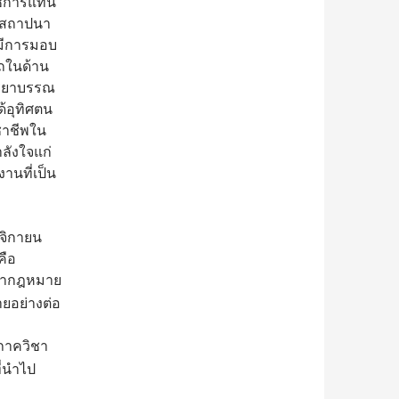
ราชการแทน
นสถาปนา
ะมีการมอบ
รถในด้าน
รรยาบรรณ
ด้อุทิศตน
ชาชีพใน
ำลังใจแก่
านที่เป็น
ศจิกายน
คือ
ิชากฎหมาย
ายอย่างต่อ
์ภาควิชา
ี่นำไป