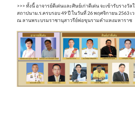
>>> ทั้งนี้ อาจารย์ดีเด่นและศิษย์เก่าดีเด่น จะเข้ารับรางวั
สถาปนาม.ร.ครบรอบ 49 ปี ในวันที่ 26 พฤศจิกายน 2563 เว
ณ ลานพระบรมราชานุสาวรีย์พ่อขุนรามคำแหงมหาราช