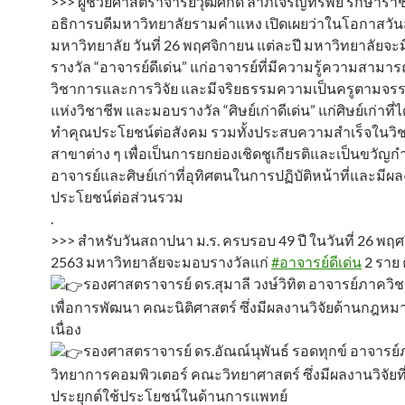
>>> ผู้ช่วยศาสตราจารย์วุฒิศักดิ์ ลาภเจริญทรัพย์ รักษา
อธิการบดีมหาวิทยาลัยรามคำแหง เปิดเผยว่าในโอกาสวั
มหาวิทยาลัย วันที่ 26 พฤศจิกายน แต่ละปี มหาวิทยาลัยจ
รางวัล “อาจารย์ดีเด่น” แก่อาจารย์ที่มีความรู้ความสามา
วิชาการและการวิจัย และมีจริยธรรมความเป็นครูตามจ
แห่งวิชาชีพ และมอบรางวัล “ศิษย์เก่าดีเด่น” แก่ศิษย์เก่าที่ไ
ทำคุณประโยชน์ต่อสังคม รวมทั้งประสบความสำเร็จในวิ
สาขาต่าง ๆ เพื่อเป็นการยกย่องเชิดชูเกียรติและเป็นขวัญก
อาจารย์และศิษย์เก่าที่อุทิศตนในการปฏิบัติหน้าที่และมีผลง
ประโยชน์ต่อส่วนรวม
.
>>> สำหรับวันสถาปนา ม.ร. ครบรอบ 49 ปี ในวันที่ 26 พฤ
2563 มหาวิทยาลัยจะมอบรางวัลแก่
#อาจารย์ดีเด่น
2 ราย 
รองศาสตราจารย์ ดร.สุมาลี วงษ์วิทิต อาจารย์ภาคว
เพื่อการพัฒนา คณะนิติศาสตร์ ซึ่งมีผลงานวิจัยด้านกฎหม
เนื่อง
รองศาสตราจารย์ ดร.อัณณ์นุพันธ์ รอดทุกข์ อาจารย
วิทยาการคอมพิวเตอร์ คณะวิทยาศาสตร์ ซึ่งมีผลงานวิจัยท
ประยุกต์ใช้ประโยชน์ในด้านการแพทย์