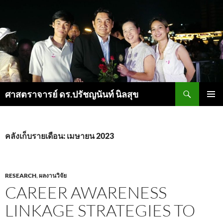
ค้นหา
ศาสตราจารย์ ดร.ปรัชญนันท์ นิลสุข
ข้าม
เมนูหลัก
ไป
ยัง
เนื้อหา
คลังเก็บรายเดือน: เมษายน 2023
RESEARCH
,
ผลงานวิจัย
CAREER AWARENESS
LINKAGE STRATEGIES TO