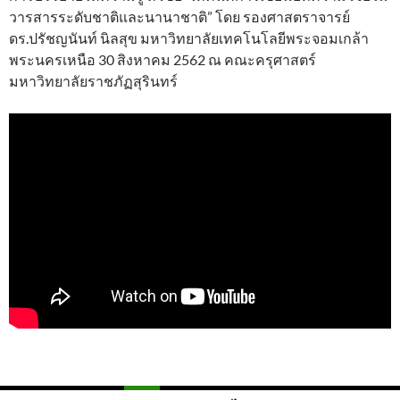
วารสารระดับชาติและนานาชาติ” โดย รองศาสตราจารย์
ดร.ปรัชญนันท์ นิลสุข มหาวิทยาลัยเทคโนโลยีพระจอมเกล้า
พระนครเหนือ 30 สิงหาคม 2562 ณ คณะครุศาสตร์
มหาวิทยาลัยราชภัฏสุรินทร์