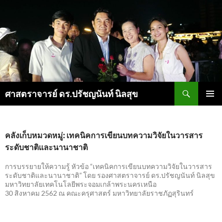
ค้นหา
ศาสตราจารย์ ดร.ปรัชญนันท์ นิลสุข
ข้าม
เมนูหลัก
ไป
ยัง
เนื้อหา
คลังเก็บหมวดหมู่: เทคนิคการเขียนบทความวิจัยในวารสาร
ระดับชาติและนานาชาติ
การบรรยายให้ความรู้ หัวข้อ “เทคนิคการเขียนบทความวิจัยในวารสาร
ระดับชาติและนานาชาติ” โดย รองศาสตราจารย์ ดร.ปรัชญนันท์ นิลสุข
มหาวิทยาลัยเทคโนโลยีพระจอมเกล้าพระนครเหนือ
30 สิงหาคม 2562 ณ คณะครุศาสตร์ มหาวิทยาลัยราชภัฏสุรินทร์