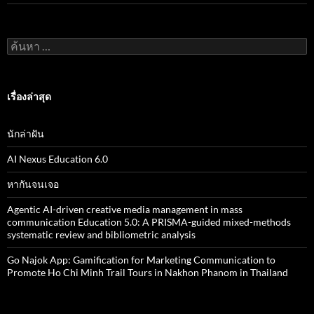
ค้
น
ห
า
สำ
เรื่องล่าสุด
ห
รั
บ
นักล่าฝัน
:
AI Nexus Education 6.0
หากันจนเจอ
Agentic AI-driven creative media management in mass
communication Education 5.0: A PRISMA-guided mixed-methods
systematic review and bibliometric analysis
Go Najok App: Gamification for Marketing Communication to
Promote Ho Chi Minh Trail Tours in Nakhon Phanom in Thailand