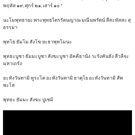
พฤหัส ๑๙, ศุกร์ ๒๑, เสาร์ ๑๐ *
นะโมพุทธายะ พระพุทธไตรรัตนญาณ มณีนพรัตน์ สีสะหัสสะ สุ
ธรรมา
พุทโธ ธัมโม สังโฆ ยะธาพุทโมนะ
พุทธะบูชา ธัมมะบูชา สังฆะบูชา อัคคีธานัง วะรังคันธัง สีวลีจะ
มหาเถรัง
อะหังวันทามิ ทูระโต อะหังวันทามิ ธาตุโย อะหังวันทามิ สัพ
พะโส
พุทธะ ธัมมะ สังฆะ ปูเชมิ