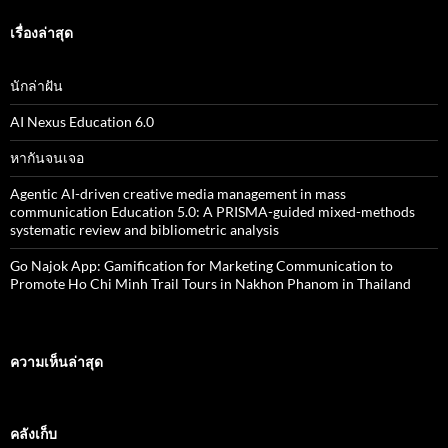
า
สำ
เรื่องล่าสุด
ห
รั
บ
นักล่าฝัน
:
AI Nexus Education 6.0
หากันจนเจอ
Agentic AI-driven creative media management in mass
communication Education 5.0: A PRISMA-guided mixed-methods
systematic review and bibliometric analysis
Go Najok App: Gamification for Marketing Communication to
Promote Ho Chi Minh Trail Tours in Nakhon Phanom in Thailand
ความเห็นล่าสุด
คลังเก็บ