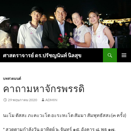
ค้นหา
ศาสตราจารย์ ดร.ปรัชญนันท์ นิลสุข
ข้าม
เมนูหลัก
ไป
ยัง
เนื้อหา
บทสวดมนต์
คาถามหาจักรพรรดิ
29 พฤษภาคม 2020
ADMIN
นะโม ตัสสะ ภะคะวะโต อะระหะโต สัมมา สัมพุทธัสสะ(๓ ครั้ง)
* สวดตามกำลังวัน อาทิตย์ ๖, จันทร์ ๑๕, อังคาร ๘, พุธ ๑๗,